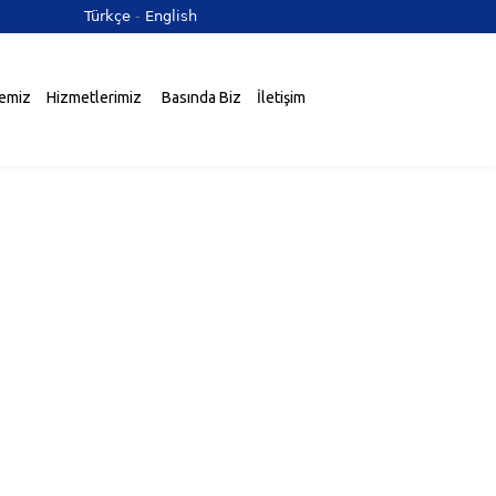
Türkçe
-
English
temiz
Hizmetlerimiz
Basında Biz
İletişim