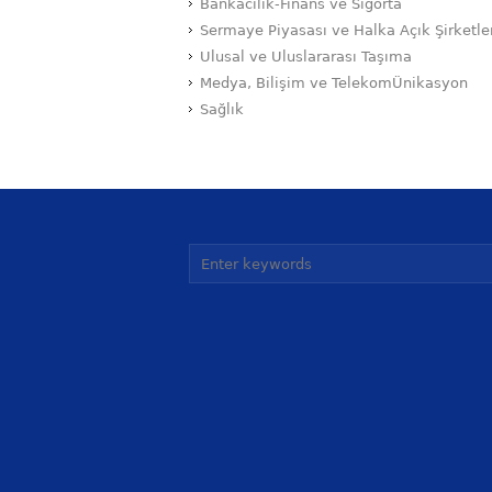
Bankacılık-Finans ve Sigorta
Sermaye Piyasası ve Halka Açık Şirketle
Ulusal ve Uluslararası Taşıma
Medya, Bilişim ve TelekomÜnikasyon
Sağlık