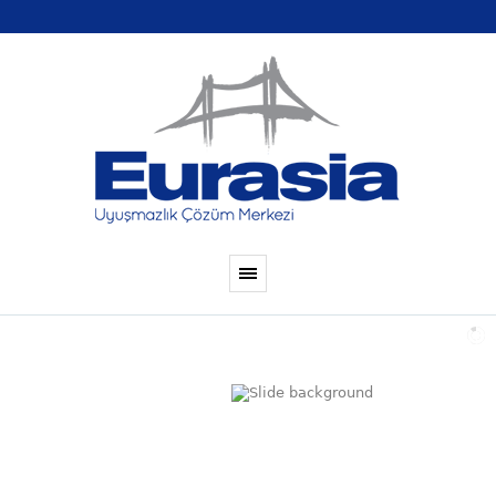
GİZLİLİK
PRENSİBİ İLE HAREKET EDEN